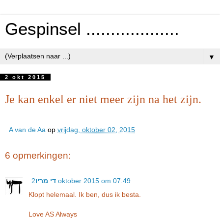
Gespinsel ...................
▼
2 okt 2015
Je kan enkel er niet meer zijn na het zijn.
A van de Aa
op
vrijdag, oktober 02, 2015
6 opmerkingen:
די מריו
2 oktober 2015 om 07:49
Klopt helemaal. Ik ben, dus ik besta.
Love AS Always